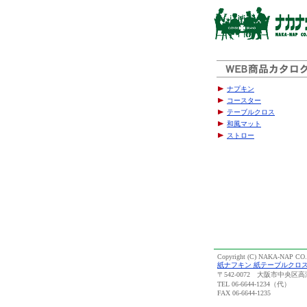
ナプキン
コースター
テーブルクロス
和風マット
ストロー
Copyright (C) NAKA-NAP CO., 
紙ナフキン 紙テーブルクロ
〒542-0072 大阪市中央区高
TEL 06-6644-1234（代）
FAX 06-6644-1235